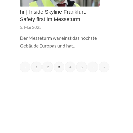
hr | Inside Skyline Frankfurt:
Safety first im Messeturm
5. Mai 2025
Der Messeturm war einst das höchste
Gebäude Europas und hat…
‹
1
2
3
4
5
›
»