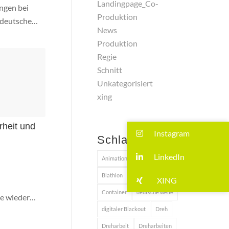
Landingpage_Co-
ngen bei
Produktion
e deutsche…
News
Produktion
Regie
Schnitt
Unkategorisiert
xing
heit und
Instagram
Schlagwörter
LinkedIn
Animationen
ARD
ARTE
Biathlon
Co-Produktion
XING
Container
deutsche welle
sie wieder…
digitaler Blackout
Dreh
Dreharbeit
Dreharbeiten