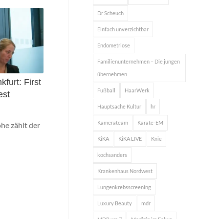
Dr Scheuch
Einfach unverzichtbar
Endometriose
Familienunternehmen – Die jungen
übernehmen
kfurt: First
Fußball
HaarWerk
est
Hauptsache Kultur
hr
Kamerateam
Karate-EM
he zählt der
KiKA
KiKA LIVE
Knie
kochsanders
Krankenhaus Nordwest
Lungenkrebsscreening
Luxury Beauty
mdr