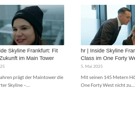
side Skyline Frankfurt: Fit
hr | Inside Skyline Fran
e Zukunft im Main Tower
Class im One Forty W
025
5. Mai 2025
Jahren prägt der Maintower die
Mit seinen 145 Metern Hö
rter Skyline –…
One Forty West nicht zu…