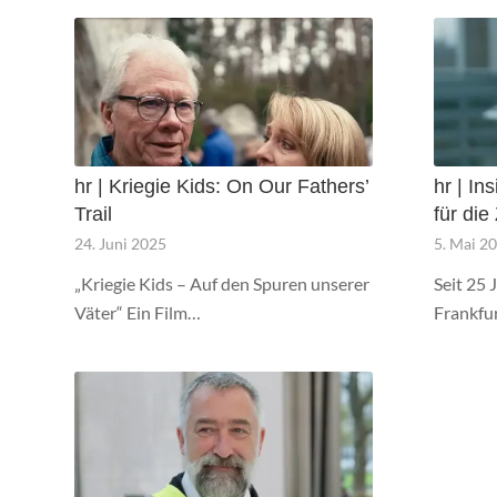
hr | Kriegie Kids: On Our Fathers’
hr | In
Trail
für di
24. Juni 2025
5. Mai 2
„Kriegie Kids – Auf den Spuren unserer
Seit 25 
Väter“ Ein Film…
Frankfu