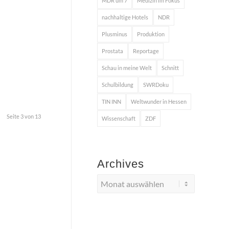
MDR um 7
Medizin im Fokus
nachhaltige Hotels
NDR
Plusminus
Produktion
Prostata
Reportage
Schau in meine Welt
Schnitt
Schulbildung
SWRDoku
TIN INN
Weltwunder in Hessen
Seite 3 von 13
Wissenschaft
ZDF
Archives