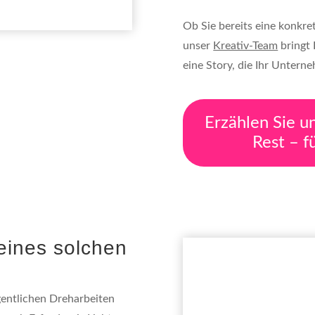
Ob Sie bereits eine konkre
unser
Kreativ-Team
bringt 
eine Story, die Ihr Untern
Erzählen Sie u
Rest – f
 eines solchen
igentlichen Dreharbeiten