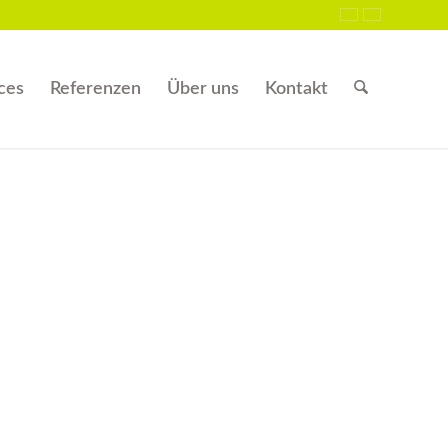
ces
Referenzen
Über uns
Kontakt
magefilme
ne frei für Ihr Corporate Video!
rzeugen und begeistern Sie mit
geschneiderten PR-Filmen, Produktfilmen,
sefilmen, Eventfilmen, Recruiting-Videos
 mehr.