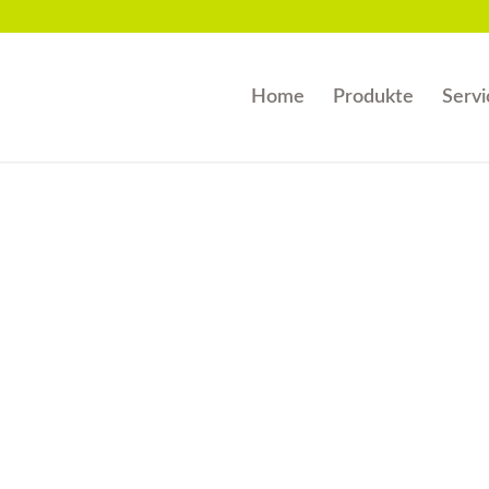
Home
Produkte
Servi
I
Büh
Übe
maß
Mes
und