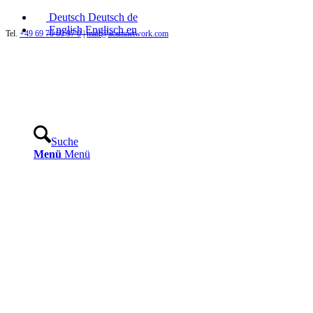
Deutsch
Deutsch
de
English
Englisch
en
Tel.
+49 69 70 60 97 0
|
mail@acamnetwork.com
Suche
Menü
Menü