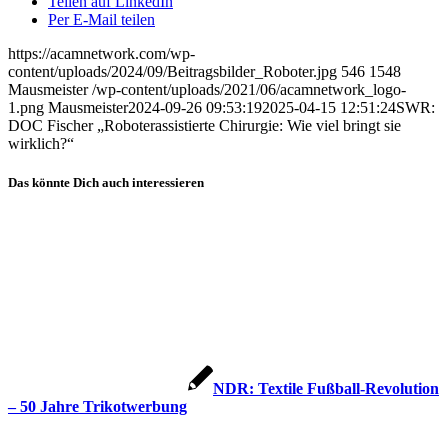
Teilen auf LinkedIn
Per E-Mail teilen
https://acamnetwork.com/wp-
content/uploads/2024/09/Beitragsbilder_Roboter.jpg
546
1548
Mausmeister
/wp-content/uploads/2021/06/acamnetwork_logo-
1.png
Mausmeister
2024-09-26 09:53:19
2025-04-15 12:51:24
SWR:
DOC Fischer „Roboterassistierte Chirurgie: Wie viel bringt sie
wirklich?“
Das könnte Dich auch interessieren
NDR: Textile Fußball-Revolution
– 50 Jahre Trikotwerbung