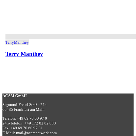
TerryManthey
Terry Manthey
ACAM GmbH
Sigmund-Freud-Straße 77a
60435 Frankfurt am Main
Telefon:
+49 69 70 60 97 0
24h-Telefon:
+49 172 82 82 088
Fax:
+49 69 70 60 97 31
E-Mail:
mail@acamnetwork.com