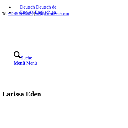
Deutsch
Deutsch
de
English
Englisch
en
Tel.
+49 69 70 60 97 0
|
mail@acamnetwork.com
Suche
Menü
Menü
Larissa Eden