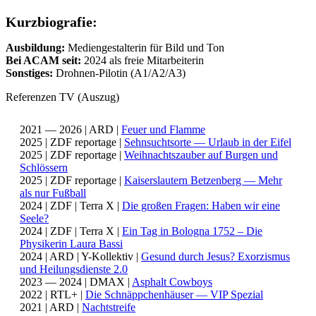
Kurzbiografie:
Ausbildung:
Mediengestalterin für Bild und Ton
Bei ACAM seit:
2024 als freie Mitarbeiterin
Sonstiges:
Drohnen-Pilotin (A1/A2/A3)
Referenzen TV (Auszug)
2021 — 2026 | ARD |
Feuer und Flamme
2025 | ZDF reportage |
Sehnsuchtsorte
—
Urlaub in der Eifel
2025 | ZDF reportage |
Weihnachtszauber auf Burgen und
Schlössern
2025 | ZDF reportage |
Kaiserslautern Betzenberg
—
Mehr
als nur Fußball
2024 | ZDF
|
Terra X
|
Die großen Fragen: Haben wir eine
Seele?
2024
|
ZDF
|
Terra X
|
Ein Tag in Bologna 1752 – Die
Physikerin Laura Bassi
2024
|
ARD | Y-Kollektiv |
Gesund durch Jesus? Exorzismus
und Heilungsdienste 2.0
2023 — 2024 | DMAX |
Asphalt Cowboys
2022 | RTL+ |
Die Schnäppchenhäuser — VIP Spezial
2021 | ARD |
Nachtstreife