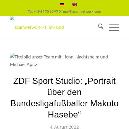
Tel.
+49 69 70 60 97 0
|
mail@acamnetwork.com
ZDF Sport Studio: „Portrait
über den
Bundesligafußballer Makoto
Hasebe“
4. August 2022