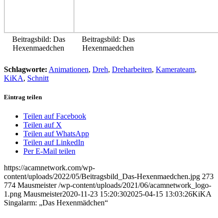
Beitragsbild: Das
Beitragsbild: Das
Hexenmaedchen
Hexenmaedchen
Schlagworte:
Animationen
,
Dreh
,
Dreharbeiten
,
Kamerateam
,
KiKA
,
Schnitt
Eintrag teilen
Teilen auf Facebook
Teilen auf X
Teilen auf WhatsApp
Teilen auf LinkedIn
Per E-Mail teilen
https://acamnetwork.com/wp-
content/uploads/2022/05/Beitragsbild_Das-Hexenmaedchen.jpg
273
774
Mausmeister
/wp-content/uploads/2021/06/acamnetwork_logo-
1.png
Mausmeister
2020-11-23 15:20:30
2025-04-15 13:03:26
KiKA
Singalarm: „Das Hexenmädchen“