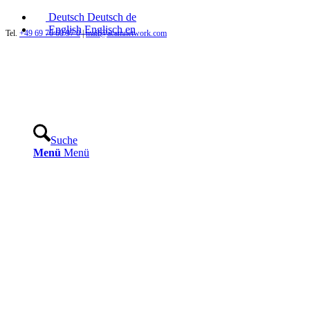
Deutsch
Deutsch
de
English
Englisch
en
Tel.
+49 69 70 60 97 0
|
mail@acamnetwork.com
Suche
Menü
Menü