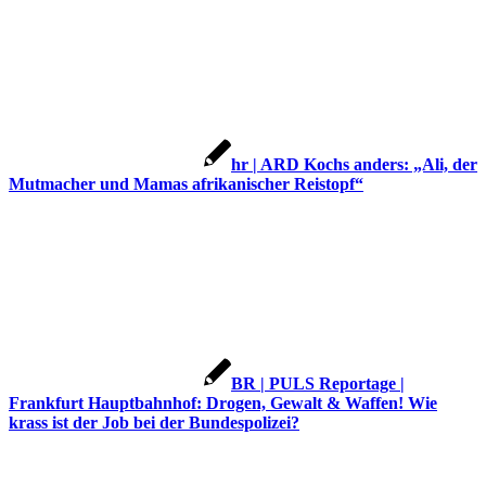
hr | ARD Kochs anders: „Ali, der
Mutmacher und Mamas afrikanischer Reistopf“
BR | PULS Reportage |
Frankfurt Hauptbahnhof: Drogen, Gewalt & Waffen! Wie
krass ist der Job bei der Bundespolizei?