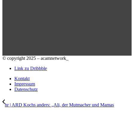
© copyright 2025 – acamnetwork_
Link zu Dribbble
Kontakt
Impressum
Datenschutz
hr | ARD Kochs anders: „Ali, der Mutmacher und Mamas