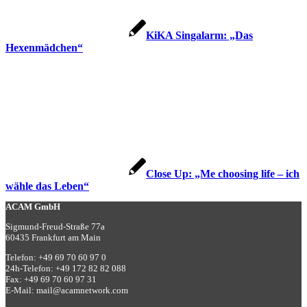
KiKA Singalarm: „Das
Hexenmädchen“
Close Up: „Me choosing life – ich
wähle das Leben“
ACAM GmbH
Sigmund-Freud-Straße 77a
60435 Frankfurt am Main
Telefon:
+49 69 70 60 97 0
24h-Telefon:
+49 172 82 82 088
Fax:
+49 69 70 60 97 31
E-Mail:
mail@acamnetwork.com