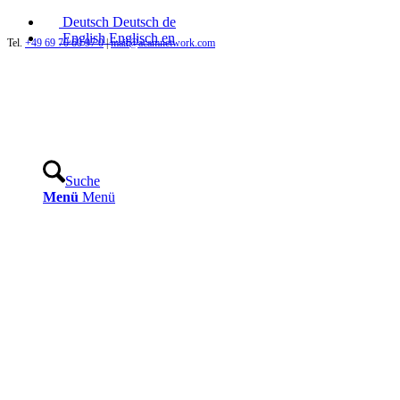
Deutsch
Deutsch
de
English
Englisch
en
Tel.
+49 69 70 60 97 0
|
mail@acamnetwork.com
Suche
Menü
Menü